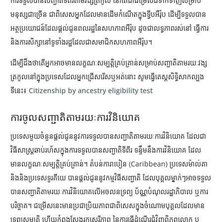
ការទទួលបានសញ្ជាតិទីពីរតាមវង្សត្រកូល នៅតែជាជម្រើសដ៏ទាក់ទាញសម្រាប់
មនុស្សជាច្រើន ជាពិសេសអ្នកដែលមានដើមកំណើតក្នុងទ្វីបអឺរ៉ុប ដើម្បីទទួលបាន
អត្ថប្រយោជន៍ដែលផ្តល់ជូនពលរដ្ឋនៃសហភាពអឺរ៉ុប ដូចជាលទ្ធភាពរស់នៅ ធ្វើការ
និងការសិក្សានៅទូទាំងរដ្ឋដែលជាសមាជិកសហភាពអឺរ៉ុប។
ដើម្បីដឹងថាតើអ្នកអាចមានលក្ខណៈសម្បត្តិគ្រប់គ្រាន់សម្រាប់សញ្ជាតិតាមរយៈវង្ស
ត្រកូលនៅក្នុងប្រទេសដែលអ្នកជ្រើសរើសឬអត់នោះ សូមធ្វើតេស្តសិទ្ធិសាកល្បង
ទីនេះ៖
Citizenship by ancestry eligibility test
ការចូលសញ្ជាតិតាមរយៈការវិនិយោគ
ប្រទេសមួយចំនួនផ្តល់ជូននូវការទទួលបានសញ្ជាតិតាមរយៈការវិនិយោគ ដែលជា
វិធីសាស្ត្រឆាប់រហ័សក្នុងការទទួលបានសញ្ជាតិទីពីរ ទន្ទឹមនឹងការវិនិយោគ ដែល
មានលក្ខណៈសម្បត្តិគ្រប់គ្រាន់។ តំបន់ការាបៀន (Caribbean)
ប្រទេសម៉ាល់តា
និងនិងប្រទេសទួរគីយេ បានផ្តល់ជូននូវកម្មវិធីសញ្ជាតិ ដែលបុគ្គលម្នាក់ៗអាចទទួល
បានសញ្ជាតិតាមរយៈការវិនិយោគលើអចលនទ្រព្យ ប័ណ្ណបំណុលរដ្ឋាភិបាល ឬការ
បរិច្ចាគ។ ជម្រើសនេះមានប្រជាប្រិយភាពជាពិសេសក្នុងចំណោមបុគ្គលដែលមាន
ទ្រព្យសម្បត្តិ ហើយកំពុងស្វែងរកសេរីភាព នៃការធ្វើដំណើរជុំវិញពិភពលោក ឬ