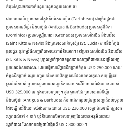
កំពុងស្វែងរកការកាត់បន្ថយបន្ទុកពន្ធរបស់ពួកគេ។
ជាឧទាហរណ៍ ប្រទេសនៅក្នុងតំបន់ការាបៀន (Caribbean)
ជាច្រើនដូចជា
ប្រទេសអាន់ទីហ្គ័រ និងបាប៊ូដា (
Antigua & Barbuda)
ប្រទេស
ដូមីនីកា
(Dominica
) ប្រទេសហ្គ្រីណាដា (
Grenada
) ប្រទេសសាំងឃីត និងនេវីស
(
Saint Kitts & Nevis
) និងប្រទេសសាន់លូស៉្យា (
St. Lucia
) បាននឹងកំពុង
ផ្តល់ជូន នូវកម្មវិធីសញ្ជាតិតាមរយៈការវិនិយោគ។ នៅប្រទេសសាំងឃីត និងនេវីស
(
St. Kitts & Nevis
) បុគ្គលម្នាក់ៗអាចទទួលបានសញ្ជាតិតាមរយៈជម្រើសអត្ថ
ប្រយោជន៍សាធារណៈ ដោយធ្វើការបរិច្ចាគ
ទឹកប្រាក់ចំនួន USD 250,000
ដោយ
ចំនួនទឹកប្រាក់នេះរួមបញ្ចូលទាំងសមាជិកគ្រួសារដែលមានលក្ខណៈសម្បត្តិគ្រប់
គ្រាន់ទាំងអស់ ឬអាចទទួលបានសញ្ជាតិតាមរយៈការវិនិយោគយ៉ាងហោចណាស់
USD 325,000
នៅក្នុងអចលនទ្រព្យ។ ដូចគ្នានេះដែរ ប្រទេសអាន់ទីហ្គ័រ
និងបាប៊ូដា (
Antigua & Barbuda)
ក៏មានជាការផ្តល់ជូននូវសញ្ជាតិដល់បុគ្គល
ដែលធ្វើការវិនិយោគយ៉ាងហោចណាស់
USD 230,000
សម្រាប់សមាជិកគ្រួសារ
រហូតដល់ទៅ
4
នាក់ ឬវិនិយោគលើអចលនទ្រព្យដែលបានអនុម័តដោយ
រដ្ឋាភិបាល ដែលមានតម្លៃចាប់ផ្តើមពី
USD 300,000
។