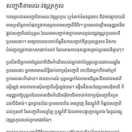
សញ្ជាតិតាមរយៈវង្សត្រកូល
ការទទួលបានសញ្ជាតិតាមរយៈវង្សត្រកូល (ឬទំនាក់ទំនងដូនតា) គឺជាមធ្យោបាយដ៏
មានប្រសិទ្ធភាពបំផុតក្នុងការទទួលបានសញ្ជាតិទីពីរ។ ប្រទេសជាច្រើនអនុញ្ញាតនិង
ផ្តល់សញ្ជាតិដល់បុគ្គល ដែលអាចបញ្ជាក់ថាពួកគេមានពូជពង្សវង្សត្រកូលមកពី
ប្រទេសនោះ។ មធ្យោបាយនេះពាក់ព័ន្ធនឹងការបញ្ជាក់ពីត្រកូលគ្រួសារ និងការ
បំពេញតម្រូវការឯកសារជាក់លាក់ ដែលមានភាពខុសគ្នាសម្រាប់ប្រទេសនីមួយៗ។
ប្រសិនបើអ្នកអាចស្វែងរកពីដើមកំណើតរបស់អ្នកជាប់ខ្សែស្រឡាយជាពលរដ្ឋនៃ
ប្រទេសនោះ អ្នកអាចមានសិទ្ធិដាក់ពាក្យសុំសញ្ជាតិ ទោះបីជាអ្នកកើតនៅក្រៅ
ប្រទេសនោះក៏ដោយ។ ជាឧទាហរណ៍ បុគ្គលម្នាក់ដែលមានជីដូន/ជីតាជាជនជាតិ
អៀរឡង់ អាចទាមទារសុំសញ្ជាតិអៀរឡង់បាន។ ទន្ទឹមនឹងនេះដែរប្រទេសអ៊ីតាលី​ ក៏
អនុញ្ញាតឱ្យបុគ្គលដែលមានដើមកំណើតអ៊ីតាលីអាចដាក់ពាក្យសុំសញ្ជាតិរហូត
ដល់បីជំនាន់។ ដូចគ្នានេះដែរ ប្រទេសបារាំង អេស្បាញ និងស្លូវ៉ាគី ក៏ផ្តល់សញ្ជាតិ
ដល់កូនចៅ នៃសញ្ជាតិអេស្ប៉ាញ ឬស្លូវ៉ាគី ដែលអាចបង្ហាញភស្តុតាង នៃពូជពង្ស
វង្សត្រកូលរបស់ពួកគេផងដែរ។