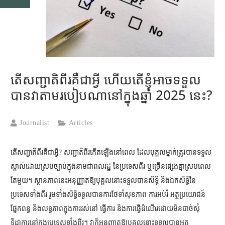
តើសញ្ជាតិពីរគឺជាអ្វី ហើយតើខ្ញុំអាចទទួល
បានវាតាមរបៀបណានៅក្នុងឆ្នាំ 2025 នេះ?
Journalist
Articles
តើសញ្ជាតិពីរគឺជាអ្វី?
សញ្ជាតិពីរកើតឡើងនៅពេល ដែលបុគ្គលម្នាក់ត្រូវបានទទួល
ស្គាល់ដោយស្របច្បាប់ក្នុងនាមជាពលរដ្ឋ នៃប្រទេសពីរ ឬច្រើនផ្សេងគ្នាស្របពេល
តែមួយ។
ស្ថានភាពនេះអនុញ្ញាតឱ្យបុគ្គលនោះទទួលបានសិទ្ធិ និងឯកសិទ្ធិនៃ
ប្រទេសទាំងពីរ រួមទាំងសិទ្ធិទទួលបានការថែទាំសុខភាព ការអប់រំ អត្ថប្រយោជន៍
ផ្នែកពន្ធ និងលទ្ធភាពក្នុងការរស់នៅ ធ្វើការ និងការធ្វើដំណើរដោយមិនបាច់សុំ
ទិដ្ឋាការនៅក្នុងប្រទេសទាំងពីរ។ វាក៏អនុញ្ញាតឱ្យបុគ្គលនោះទទួលបានអត្ថ