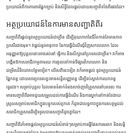
ប្រយោជន៍ពីការការពារផ្នែកច្បាប់ និងសិទ្ធិដែលផ្តល់ដោយសញ្ជាតិទាំងពីរផងដែរ។
អត្ថប្រយោជន៍នៃ
ការមាន
សញ្ជាតិពីរ
សញ្ជាតិពីរផ្តល់នូវអត្ថប្រយោជន៍ជាច្រើន ដើម្បីគុណភាពនៃជីវិតកាន់តែមានភាព
ប្រសើរជាងមុន។ វាផ្តល់នូវអានុភាព នៃការធ្វើដំណើរជុំវិញសកលលោក ដែល
អនុញ្ញាតឱ្យបុគ្គលនោះអាចរស់នៅ ធ្វើការ និងសិក្សានៅប្រទេសជាច្រើន។ វាក៏អាច
បង្កើនឱកាសអាជីវកម្មតាមរយៈការចូលទៅកាន់ទីផ្សារពិភពលោក និង
ជម្រើសវិនិយោគបន្ថែមទៀត។ លើសពីនេះទៀត វាក៏អាចផ្តល់ នូវអត្ថប្រយោជន៍
ផ្នែកពន្ធ ដោយសារប្រទេសខ្លះមានសន្ធិសញ្ញាពន្ធ ដើម្បីទប់ស្កាត់ការយកពន្ធ
ទ្វេរដង។ សម្រាប់បុគ្គល ដែលមានទំនាក់ទំនងសាច់ញាតិគ្រួសារនៅបរទេស ការ
មានសញ្ជាតិពីរអាចជួយសម្រួលដល់ការធ្វើដំណើរ និងការស្នាក់នៅកាន់តែងាយ
ស្រួលសម្រាប់សមាជិកក្នុងបន្ទុករបស់ពួកគេ ក៏ដូចជាលទ្ធភាពក្នុងការឧបត្ថម្ភដល់
សមាជិកគ្រួសារដើម្បីទទួលបានសញ្ជាតិដូចគ្នាដែរ។
សញ្ជាតិពីរក៏អាចផ្តល់អត្ថប្រយោជន៍សំខាន់ៗសម្រាប់ការធ្វើផែនការមរតក និងសន្តិ
សុខហិរញ្ញវត្ថុផងដែរ។ វាអនុញ្ញាតឱ្យបុគ្គលម្នាក់ៗផ្ដល់នូវសញ្ជាតិនោះបន្តដល់កូនៗ