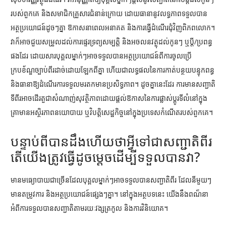
របស់ពួកគេ និងសមាជិកគ្រួសារជំនាន់ក្រោយ ដោយធានានូវលទ្ធភាពទទួលបាន
អត្ថប្រយោជន៍ដូចៗគ្នា ឱកាសនាពេលអនាគត និងការធ្វើដំណើរជុំវិញពិភពលោក។
វាក៏អាចជួយសម្រួលដល់ការផ្ទេរទ្រព្យសម្បត្តិ និងអចលនវត្ថុដល់កូនៗ ឬប្តី/
ប្រពន្ធ
ផងដែរ ដោយសារបុគ្គលម្នាក់ៗអាចទទួលបានអត្ថប្រយោជន៍ពីការចូលប្រើ
ក្របខ័ណ្ឌច្បាប់ពីរដាច់ដោយឡែកពីគ្នា ហើយជាលទ្ធផលនៃការកាត់បន្ថយបន្ទុកពន្ធ
និងធានាឱ្យដំណើរការទទួលមរតកមានប្រសិទ្ធភាព។ ដូចគ្នានេះដែរ ការមានសញ្ជាតិ
ទីពីរអាចដើរតួជាសំណាញ់សុវត្ថិភាពដោយផ្តល់ឱកាសនៃការផ្លាស់ប្តូរទីលំនៅក្នុង
គ្រាមានអស្ថិរភាពនយោបាយ ឬវិបត្តិសេដ្ឋកិច្ចនៅក្នុងប្រទេសកំណើតរបស់ពួកគេ។
បន្ទាប់ពី​បានដឹង​ហើយ​ថា​អ្វី​ទៅ​ជា​សញ្ជាតិពីរ
តើ​យើងត្រូវធ្វើ​ដូចម្តេច​ដើម្បី​ទទួល​បាន​វា?
មានមធ្យោបាយជាច្រើនដែលបុគ្គលម្នាក់ៗអាចទទួលបានសញ្ជាតិពីរ ដែលនីមួយៗ
មានតម្រូវការ និងអត្ថប្រយោជន៍ផ្សេងៗគ្នា។ នៅក្នុងអត្ថបទនេះ យើងនឹងពណ៏នា
អំពីការទទួលបានសញ្ជាតិតាមរយៈវង្សត្រកូល និងការវិនិយោគ។