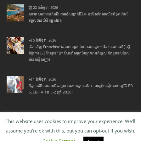
22 ខែ​មិថុនា, 2026
រយៈពេលសម្រាប់ដំណើរការសុំសញ្ជាតិអឺរ៉ុប៖ ជម្រើសដែលលឿនបំផុតដើម្បី
ទទួលបានលិខិតឆ្លងដែន
5 ខែ​មិថុនា, 2026
តើការទិញ Franchise ដែលមានស្រាប់នៅសហរដ្ឋអាមេរិក អាចមានសិទ្ធិស្នើ
ទិដ្ឋាការ E-2 ដែរឬទេ? (ការណែនាំសម្រាប់ចក្រភពអង់គ្លេស និងប្រទេសដែល
មានសន្ធិសញ្ញា)
1 ខែ​មិថុនា, 2026
ទិដ្ឋាការវិនិយោគអាជីវកម្មរបស់សហរដ្ឋអាមេរិក៖ ការប្រៀបធៀបរវាងកម្មវិធី EB-
5, EB-1A និង E-2 (ឆ្នាំ 2026)
This website uses cookies to improve your experience. We'll
Copyright © 2026
Harvey Law Group
. All rights
assume you're ok with this, but you can opt-out if you wish.
reserved. WebSite by
WebQuest