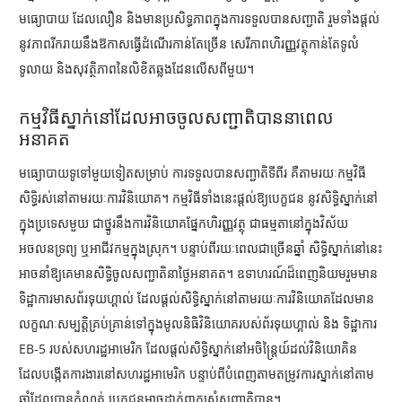
មធ្យោបាយ ដែលលឿន និងមានប្រសិទ្ធភាពក្នុងការទទួលបានសញ្ជាតិ រួមទាំងផ្តល់
នូវភាពរីករាយនឹងឱកាសធ្វើដំណើរកាន់តែច្រើន សេរីភាពហិរញ្ញវត្ថុកាន់តែទូលំ
ទូលាយ និងសុវត្ថិភាពនៃលិខិតឆ្លងដែនលើសពីមួយ។
កម្មវិធីស្នាក់នៅដែលអាចចូលសញ្ជាតិបាននាពេល
អនាគត
មធ្យោបាយទូទៅមួយទៀតសម្រាប់ ការទទួលបានសញ្ជាតិទីពីរ គឺតាមរយៈកម្មវិធី
សិទ្ធិរស់នៅតាមរយៈការវិនិយោគ។ កម្មវិធីទាំងនេះផ្តល់ឱ្យបេក្ខជន នូវសិទ្ធិស្នាក់នៅ
ក្នុងប្រទេសមួយ ជាថ្នូរនឹងការវិនិយោគផ្នែកហិរញ្ញវត្ថុ ជាធម្មតានៅក្នុងវិស័យ
អចលនទ្រព្យ ឬអាជីវកម្មក្នុងស្រុក។ បន្ទាប់ពីរយៈពេលជាច្រើនឆ្នាំ សិទ្ធិស្នាក់នៅនេះ
អាចនាំឱ្យគេមានសិទ្ធិចូលសញ្ជាតិនាថ្ងៃអនាគត។ ឧទាហរណ៍ដ៏ពេញនិយមរួមមាន
ទិដ្ឋាការមាសព័រទុយហ្គាល់ ដែលផ្តល់សិទ្ធិស្នាក់នៅតាមរយៈការវិនិយោគដែលមាន
លក្ខណៈសម្បត្តិគ្រប់គ្រាន់ទៅក្នុងមូលនិធិវិនិយោគរបស់ព័រទុយហ្គាល់ និង ទិដ្ឋាការ
EB-5
របស់សហរដ្ឋអាមេរិក ដែលផ្តល់សិទ្ធិស្នាក់នៅអចិន្ត្រៃយ៍ដល់វិនិយោគិន
ដែលបង្កើតការងារនៅសហរដ្ឋអាមេរិក បន្ទាប់ពីបំពេញតាមតម្រូវការស្នាក់នៅតាម
ឆ្នាំដែលបានកំណត់ បេក្ខជនអាចដាក់ពាក្យសុំសញ្ជាតិបាន។