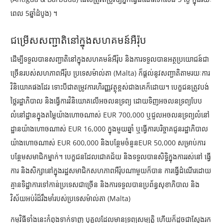
ពេល
5
ឆ្នាំដំបូង) ។
ជម្រើសសញ្ជាតិនៅក្នុងសហគមន៍អឺរ៉ុប
ដើម្បីទទួលបានសញ្ជាតិនៅក្នុងសហគមន៍អឺរ៉ុប និងការទទួលបានអត្ថប្រយោជន៍ជា
ច្រើនរបស់សហភាពអឺរ៉ុប ប្រទេសម៉ាល់តា (Malta) ក៏ផ្តល់នូវសញ្ជាតិតាមរយៈការ
វិនិយោគផងដែរ ទោះបីជាតម្រូវការហិរញ្ញវត្ថុខ្ពស់ជាងគេក៏ដោយ។ បេក្ខជនត្រូវបង់
ថ្លៃរដ្ឋាភិបាល និងធ្វើការវិនិយោគលើអចលនទ្រព្យ ដោយទិញអចលនទ្រព្យបែប
លំនៅដ្ឋានក្នុងតម្លៃយ៉ាងហោចណាស់ EUR 700,000
ឬជួលអចលនទ្រព្យលំនៅ
ដ្ឋានយ៉ាងហោចណាស់
EUR 16,000
ក្នុងមួយឆ្នាំ ឬធ្វើការបរិច្ចាគជូនរដ្ឋាភិបាល
យ៉ាងហោចណាស់
EUR 600,000
និងបន្ថែមចំនួន
EUR 50,000
សម្រាប់ការ
បន្ថែមសមាជិកម្នាក់។ បេក្ខជនដែលជោគជ័យ និងទទួលបានសិទ្ធិក្នុងការរស់នៅ ធ្វើ
ការ និងសិក្សានៅក្នុងរដ្ឋសមាជិកសហភាពអឺរ៉ុបណាមួយក៏បាន ការធ្វើដំណើរដោយ
គ្មានទិដ្ឋាការទៅកាន់ប្រទេសជាច្រើន និងការទទួលបានប្រព័ន្ធសុខាភិបាល និង
វិស័យអប់រំដ៏រឹងមាំរបស់ប្រទេសម៉ាល់តា
(Malta)
កម្មវិធីទាំងនេះកំពុងទាក់ទាញ បុគ្គលដែលមានទ្រព្យសម្បត្តិ ហើយក៏ដូចជាស្វែងរក