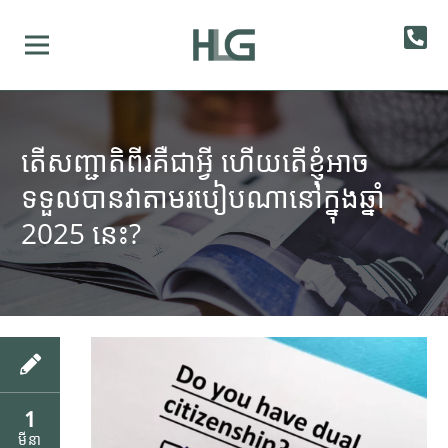
តើសញ្ជាតិពីរគឺជាអ្វី ហើយតើខ្ញុំអាច
ទទួលបានវាតាមរបៀបណានៅក្នុងឆ្នាំ
2025 នេះ?
1
មីនា