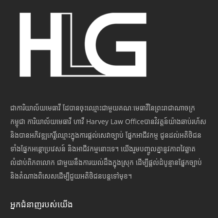
ជាការិយាល័យមេធាវី ដែបានចុះឈ្មោះជាមួយគណៈមេធាវីនៃព្រះរាជាណាចក្រ
កម្ពុជា ការិយាល័យមេធាវី ហាវី Harvey Law Officeបានវិវត្តន៍យ៉ាងឆាប់រហ័ស
និងបានអភិវឌ្ឍកេរ្តិ៍ឈ្មោះក្នុងការផ្តល់សេវាច្បាប់ ផ្នែកអាជីវកម្ម ជូនដល់អតិថិជន
ទាំងផ្នែកអន្តោប្រវេសន៍ និងអាជីវកម្មនោះទេ។ យើងរួមបញ្ចូលគ្នានូវភាពវៃឆ្លាត
លំដាប់ពិភពលោក ជាមួយនឹងការយល់ដឹងក្នុងស្រុក ដើម្បីផ្តល់ដំបូន្មានផ្នែកច្បាប់
និងតំណាងពិសេសដើម្បីជួយអតិថិជនបន្តទៅមុខ។
អ្នកជំនាញរបស់យើង