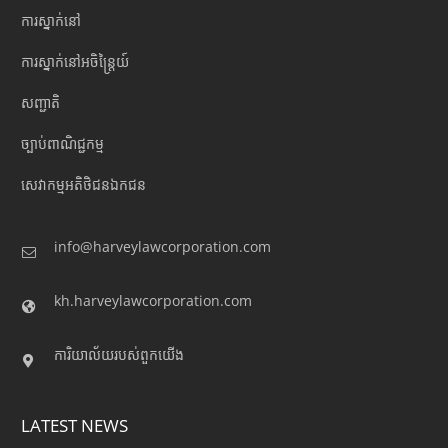
ការស្នាក់នៅ
ការស្នាក់នៅអចិន្ត្រៃយ៍
សញ្ជាតិ
ច្បាប់ពាណិជ្ជកម្ម
សេវាកម្មអតិថិជនឯកជន
info@harveylawcorporation.com
kh.harveylawcorporation.com
ការិយាល័យរបស់ពួកយើង
LATEST NEWS