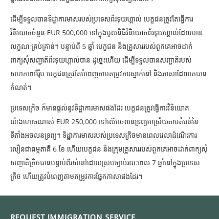
ដើម្បីទទួលបានទិដ្ឋាការមាសរបស់ប្រទេសព័រទុយហ្គាល់ បេក្ខជនត្រូវតែធ្វើការ
វិនិយោគចំនួន EUR 500,000
ទៅក្នុងមូលនិធិវិនិយោគព័រទុយហ្គាល់ដែលមាន
លក្ខណៈគ្រប់គ្រាន់។ បន្ទាប់ពី
5
ឆ្នាំ បេក្ខជន និងគ្រួសាររបស់ពួកគេអាចដាក់
ពាក្យសុំសញ្ជាតិព័រទុយហ្គាល់បាន ដូច្នេះហើយ ដើម្បីទទួលបានសញ្ជាតិរបស់
សហភាពអឺរ៉ុប បេក្ខជនត្រូវតែបំពេញតាមតម្រូវការស្នាក់នៅ និងភាសាដែលគេបាន
កំណត់។
ប្រទេសក្រិច ក៏មានផ្តល់នូវទិដ្ឋាការមាសផងដែរ បេក្ខជនត្រូវធ្វើការវិនិយោគ
យ៉ាងហោចណាស់ EUR 250,000
ទៅលើអចលនទ្រព្យអាស្រ័យតាមតំបន់នៃ
ទីតាំងអចលនទ្រព្យ។ ទិដ្ឋាការមាសរបស់ប្រទេសក្រិចមានពេលវេលាដំណើរការ
លឿនជាធម្មតាគឺ
6
ខែ ហើយបេក្ខជន និងក្រុមគ្រួសាររបស់ពួកគេអាចដាក់ពាក្យសុំ
សញ្ជាតិក្រិចបានបន្ទាប់ពីរស់នៅដោយស្របច្បាប់រយៈពេល
7
ឆ្នាំនៅក្នុងប្រទេស
ក្រិច ហើយត្រូវបំពេញតាមតម្រូវការផ្នែកភាសាផងដែរ។
REQUEST IMMIGRATION SERVICE