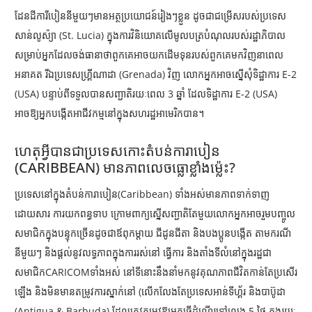
ដែនដីការីបៀននីមួយៗមានអត្ថប្រយោជន៍រៀងៗខ្លួន ដូចជាជម្រើសរបស់ប្រទេស
សាន់លូស៉្យា (St. Lucia
) ក្នុងការវិនិយោគលើមូលបត្របំណុលរបស់រដ្ឋាភិបាល
សម្រាប់អ្នកដែលចង់ធានាថាពួកគេអាចយកដើមទុនរបស់ពួកគេមកវិញនាពេល
អនាគត រីឯប្រទេសហ្គ្រីណាដា (
Grenada
) វិញ លោកអ្នកអាចស្នើសុំទិដ្ឋាការ
E-2
(USA)
បន្ទាប់ពីទទួលបានសញ្ជាតិរយៈពេល
3
ឆ្នាំ ដែលទិដ្ឋាការ
E-2 (USA)
អាចឱ្យអ្នកបង្កើតអាជីវកម្មនៅក្នុងសហរដ្ឋអាមេរិកបាន។
ហេតុអ្វីបានជាប្រទេសកោះតំបន់ការាបៀន
(
CARIBBEAN
) មានភាពលេចធ្លោខ្លាំងម៉្លេះ
?
ប្រទេសនៅក្នុងតំបន់ការាបៀន(Caribbean)
ទាំងអស់មានភាពទាក់ទាញ
ដោយសារ ការយកពន្ធទាប ក្រោមពាក្យស្នើសញ្ជាតិតែមួយលោកអ្នកអាចរួមបញ្ចូល
សមាជិកក្នុងបន្ទុកច្រើនដូចជាឪពុកម្តាយ ជីដូនជីតា និងបងប្អូនបង្កើត តាមករណី
នីមួយៗ និងផ្តល់នូវលទ្ធភាពក្នុងការរស់នៅ ធ្វើការ និងតាំងទីលំនៅក្នុងរដ្ឋជា
សមាជិក
CARICOM
ទាំងអស់ នៅទីនោះនឹងនាំមកនូវគុណភាពជីវិតកាន់តែប្រសើរ
ឡើង និងមិនមានតម្រូវការស្នាក់នៅ (លើកលែងតែប្រទេសអាន់ទីហ្គ័រ និងបាប៊ូដា
(
Antigua & Barbuda
) ដែលត្រូវតម្រូវឱ្យអ្នកធ្វើដំណើរទៅលេង
5
ថ្ងៃ ក្នុងរយៈ